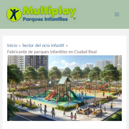
Ir
MAI
al
ME
contenido
Navegación
de
Inicio
Sector del ocio infantil
entradas
Fabricante de parques infantiles en Ciudad Real