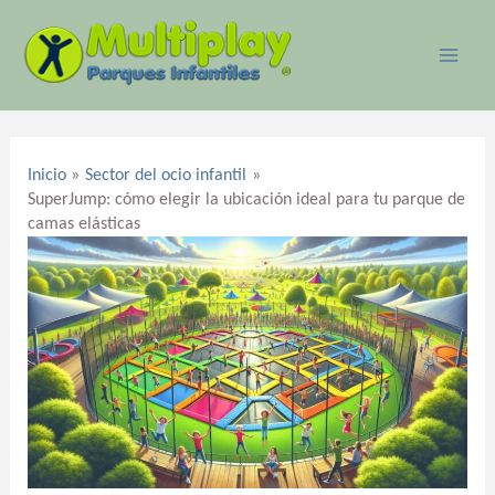
Ir
MAI
al
ME
contenido
Navegación
de
Inicio
Sector del ocio infantil
entradas
SuperJump: cómo elegir la ubicación ideal para tu parque de
camas elásticas