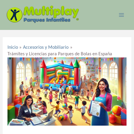
Ir
MAI
al
ME
contenido
Navegación
de
Inicio
Accesorios y Mobiliario
entradas
Trámites y Licencias para Parques de Bolas en España