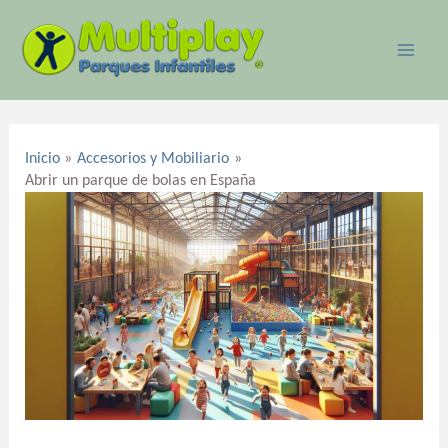
Ir
MAI
al
ME
contenido
Navegación
de
Inicio
Accesorios y Mobiliario
entradas
Abrir un parque de bolas en España