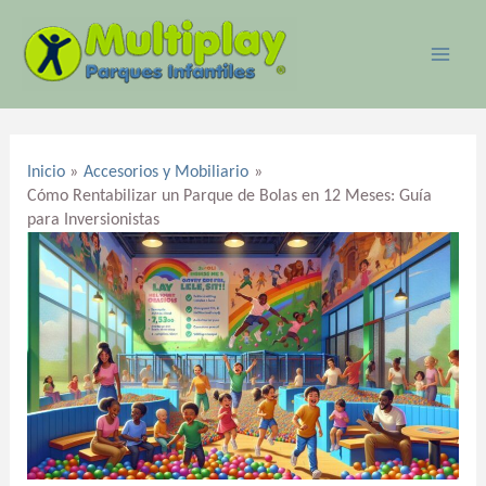
Ir
MAI
al
ME
contenido
Navegación
de
Inicio
Accesorios y Mobiliario
entradas
Cómo Rentabilizar un Parque de Bolas en 12 Meses: Guía
para Inversionistas