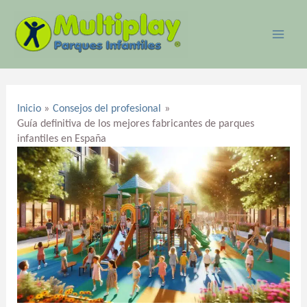
Ir
MAI
al
ME
contenido
Navegación
de
Inicio
Consejos del profesional
entradas
Guía definitiva de los mejores fabricantes de parques
infantiles en España