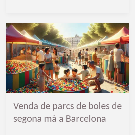
Venda
de
parcs
de
boles
de
segona
mà
a
Barcelona
Venda de parcs de boles de
segona mà a Barcelona