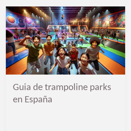
Guia
de
trampoline
parks
en
España
Guia de trampoline parks
en España