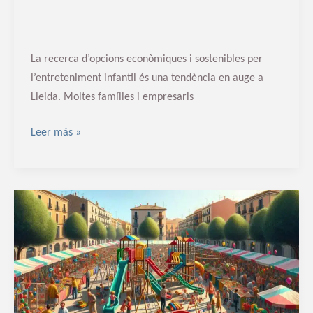
La recerca d’opcions econòmiques i sostenibles per
l’entreteniment infantil és una tendència en auge a
Lleida. Moltes famílies i empresaris
Leer más »
Venda
de
parcs
infantils
de
segona
mà