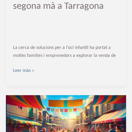
segona mà a Tarragona
La cerca de solucions per a l’oci infantil ha portat a
moltes famílies i emprenedors a explorar la venda de
Leer más »
Venda
de
parcs
de
boles