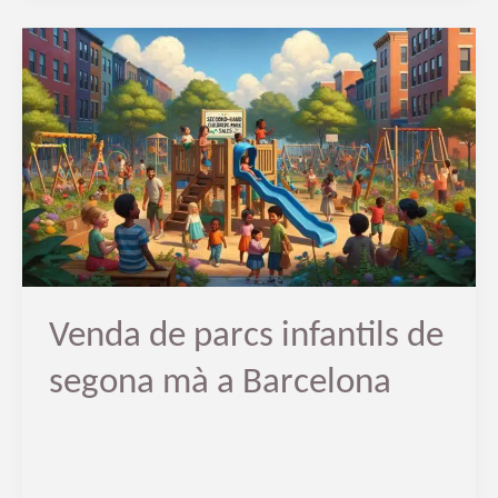
Venda
de
parcs
infantils
de
segona
mà
a
Barcelona
Venda de parcs infantils de
segona mà a Barcelona