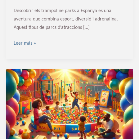
Descobrir els trampoline parks a Espanya és una
aventura que combina esport, diversió i adrenalina.
Aquest tipus de parcs d’atraccions […]
Leer más »
Guia
completa
per
a
la
venda
de
parques