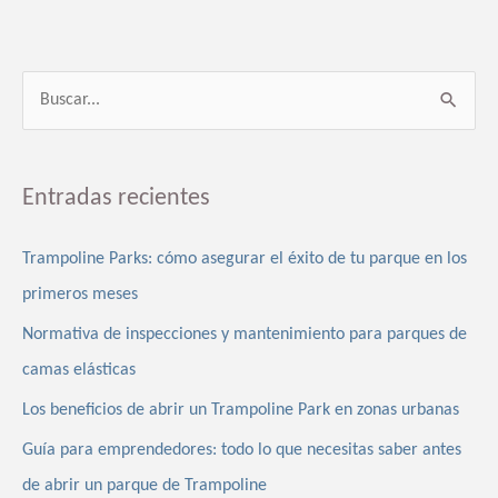
B
u
s
Entradas recientes
c
a
Trampoline Parks: cómo asegurar el éxito de tu parque en los
r
primeros meses
p
Normativa de inspecciones y mantenimiento para parques de
o
camas elásticas
r
Los beneficios de abrir un Trampoline Park en zonas urbanas
:
Guía para emprendedores: todo lo que necesitas saber antes
de abrir un parque de Trampoline