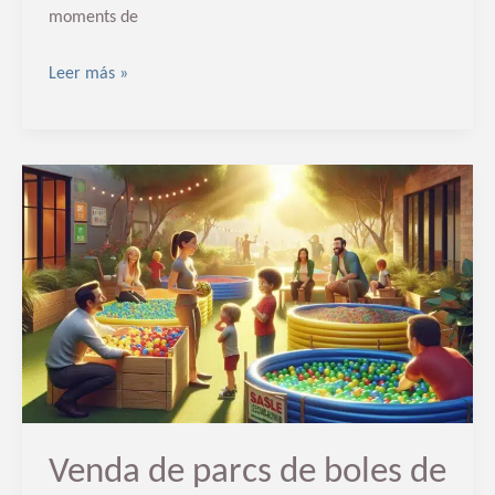
moments de
Leer más »
Venda
de
parcs
de
boles
de
segona
mà
a
Tarragona
Venda de parcs de boles de