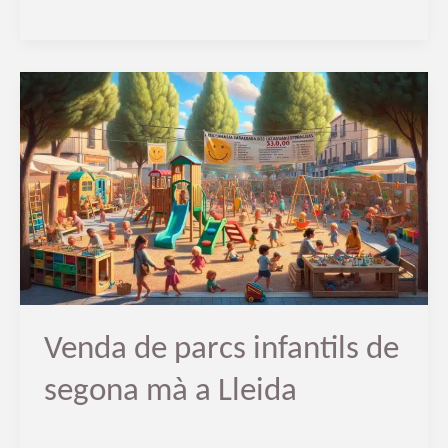
Venda
de
parcs
infantils
de
segona
mà
a
Lleida
Venda de parcs infantils de
segona mà a Lleida