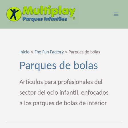
Ir
MAI
al
ME
contenido
Paginación
de
entradas
Inicio
Fhe Fun Factory
Parques de bolas
Parques de bolas
Articulos para profesionales del
sector del ocio infantil, enfocados
a los parques de bolas de interior