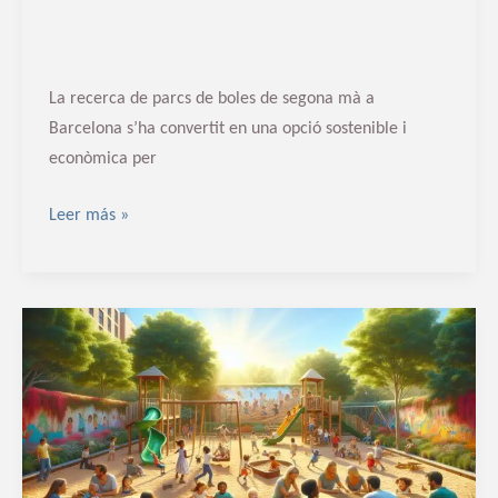
La recerca de parcs de boles de segona mà a
Barcelona s’ha convertit en una opció sostenible i
econòmica per
Leer más »
Venta
de
parques
infantiles
de
segunda