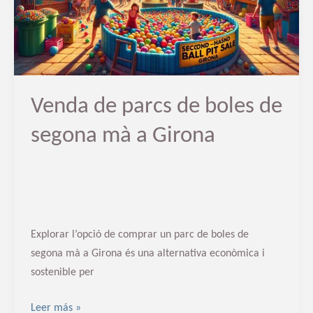
de
segona
mà
a
Girona
Venda de parcs de boles de
segona mà a Girona
Explorar l’opció de comprar un parc de boles de
segona mà a Girona és una alternativa econòmica i
sostenible per
Leer más »