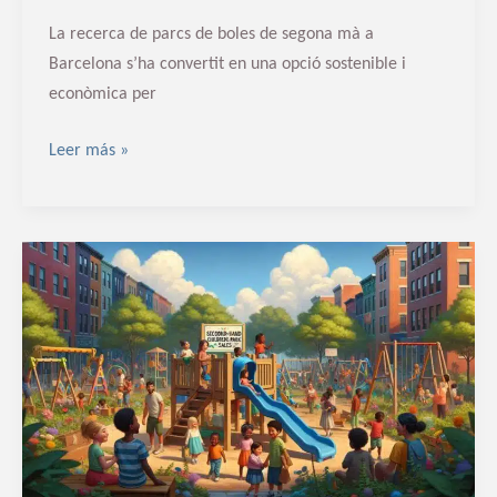
La recerca de parcs de boles de segona mà a
Barcelona s’ha convertit en una opció sostenible i
econòmica per
Leer más »
Venda
de
parcs
infantils
de
segona
mà
a
Barcelona