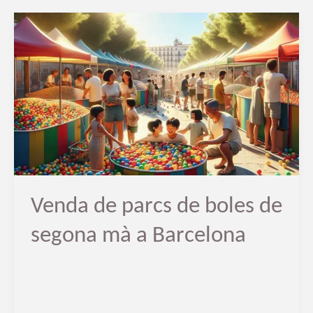
Venda
de
parcs
de
boles
de
segona
mà
a
Barcelona
Venda de parcs de boles de
segona mà a Barcelona