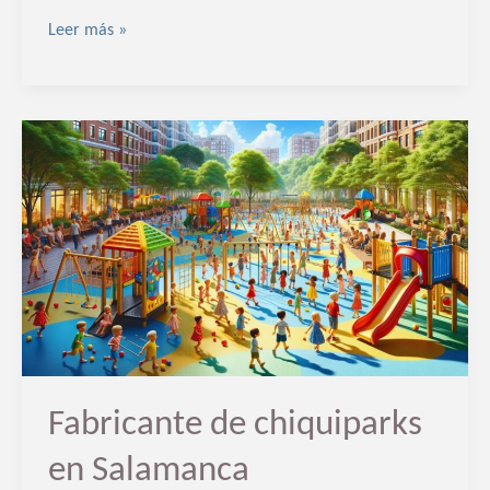
Leer más »
Fabricante
de
chiquiparks
en
Salamanca
Fabricante de chiquiparks
en Salamanca