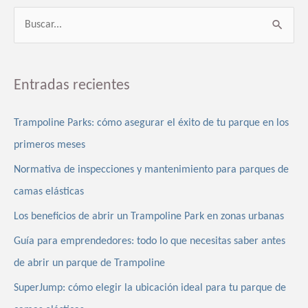
B
u
s
Entradas recientes
c
a
Trampoline Parks: cómo asegurar el éxito de tu parque en los
r
primeros meses
p
Normativa de inspecciones y mantenimiento para parques de
o
camas elásticas
r
Los beneficios de abrir un Trampoline Park en zonas urbanas
:
Guía para emprendedores: todo lo que necesitas saber antes
de abrir un parque de Trampoline
SuperJump: cómo elegir la ubicación ideal para tu parque de