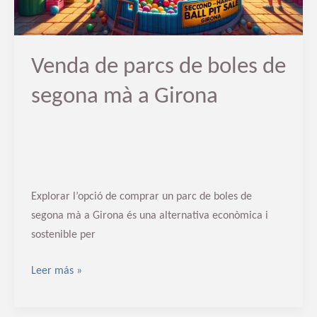
mà
a
Girona
Venda de parcs de boles de
segona mà a Girona
Explorar l’opció de comprar un parc de boles de
segona mà a Girona és una alternativa econòmica i
sostenible per
Leer más »