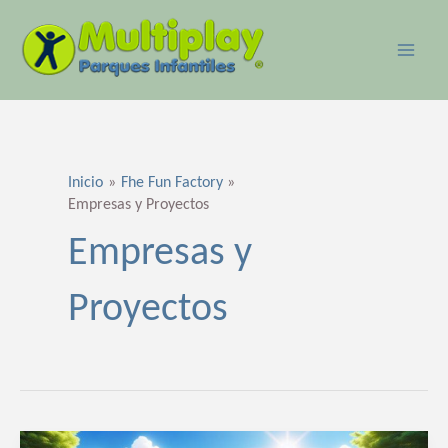
Ir
MAI
al
ME
contenido
Paginación
de
entradas
Inicio
Fhe Fun Factory
Empresas y Proyectos
Empresas y
Proyectos
Fabricante