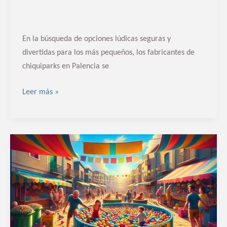
En la búsqueda de opciones lúdicas seguras y
divertidas para los más pequeños, los fabricantes de
chiquiparks en Palencia se
Leer más »
Venda
de
parcs
de
boles
de
segona