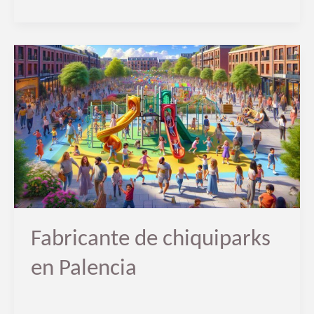
Fabricante
de
chiquiparks
en
Palencia
Fabricante de chiquiparks
en Palencia