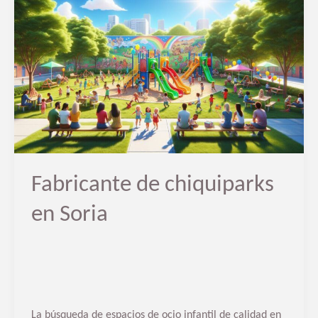
de
chiquiparks
en
Soria
Fabricante de chiquiparks
en Soria
La búsqueda de espacios de ocio infantil de calidad en