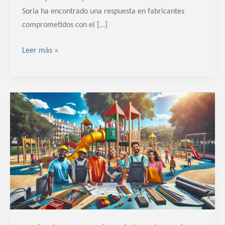
Soria ha encontrado una respuesta en fabricantes
comprometidos con el […]
Leer más »
Fabricante
de
chiquiparks
en
Sevilla