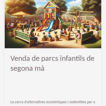
de
parcs
infantils
de
segona
mà
Venda de parcs infantils de
segona mà
La cerca d’alternatives econòmiques i sostenibles per a