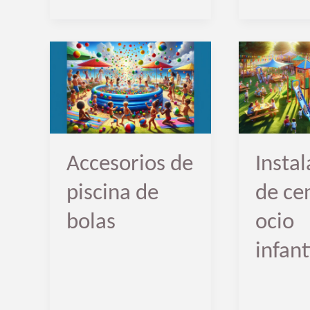
Accesorios
Instalación
de
de
piscina
centros
de
de
bolas
ocio
Accesorios de
Insta
infantiles
piscina de
de ce
bolas
ocio
infant