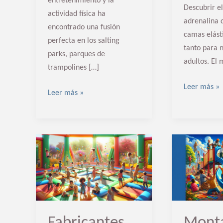
entretenimiento y la
Descubrir el
actividad física ha
adrenalina 
encontrado una fusión
camas elásti
perfecta en los salting
tanto para 
parks, parques de
adultos. El 
trampolines […]
Leer más »
Leer más »
Fabricantes
Montaje
de
de
Parques
playgrounds
de
camas
Fabricantes
Monta
de