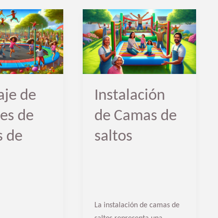
Instalación
de
Camas
de
saltos
je de
Instalación
es de
de Camas de
 de
saltos
La instalación de camas de