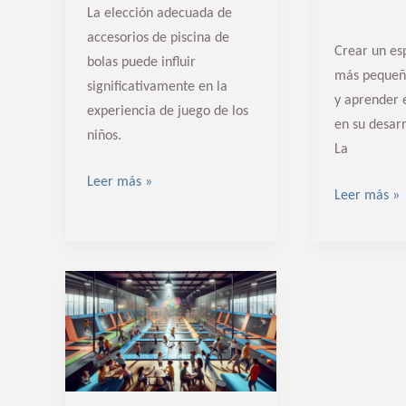
La elección adecuada de
accesorios de piscina de
Crear un es
bolas puede influir
más pequeñ
significativamente en la
y aprender 
experiencia de juego de los
en su desarr
niños.
La
Leer más »
Leer más »
Montaje
de
jumping
parks