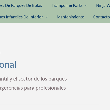
tes De Parques De Bolas
Trampoline Parks
Ninja W
es Infantiles De Interior
Mantenimiento
Contacto
l
ional
til y el sector de los parques
sugerencias para profesionales