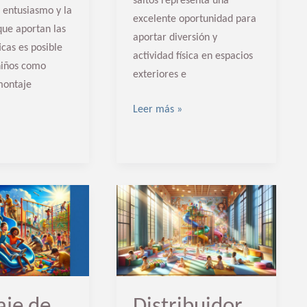
saltos representa una
 entusiasmo y la
excelente oportunidad para
que aportan las
aportar diversión y
cas es posible
actividad física en espacios
niños como
exteriores e
montaje
Leer más »
Distribuidor
de
Parques
infantiles
de
je de
Distribuidor
interior