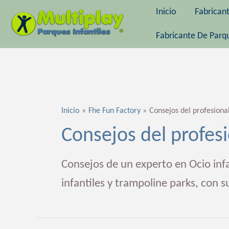
Ir
Inicio
Fabrican
al
contenido
Fabricante De Parqu
Paginación
de
Inicio
Fhe Fun Factory
Consejos del profesiona
entradas
Consejos del profes
Consejos de un experto en Ocio infan
infantiles y trampoline parks, con 