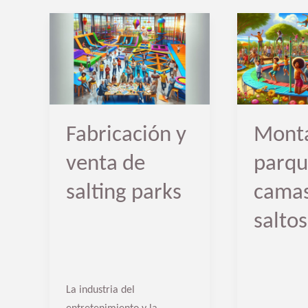
Fabricación
Montaje
y
de
venta
parques
de
de
salting
camas
Fabricación y
Monta
parks
de
saltos
venta de
parqu
salting parks
camas
saltos
La industria del