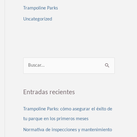
Trampoline Parks
Uncategorized
B
u
s
Entradas recientes
c
a
Trampoline Parks: cómo asegurar el éxito de
r
tu parque en los primeros meses
p
Normativa de inspecciones y mantenimiento
o