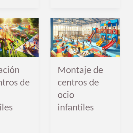
Montaje
de
centros
de
ocio
lación
Montaje de
infantiles
ntros de
centros de
ocio
iles
infantiles