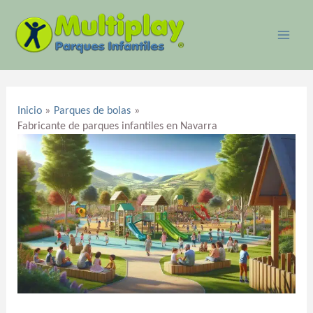
Ir
MAI
al
ME
contenido
Navegación
de
Inicio
Parques de bolas
entradas
Fabricante de parques infantiles en Navarra