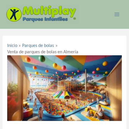
Ir
MAI
al
ME
contenido
Navegación
de
Inicio
Parques de bolas
entradas
Venta de parques de bolas en Almería