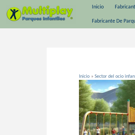
Ir
Inicio
Fabrican
al
contenido
Fabricante De Parqu
Navegación
de
entradas
Inicio
Sector del ocio infan