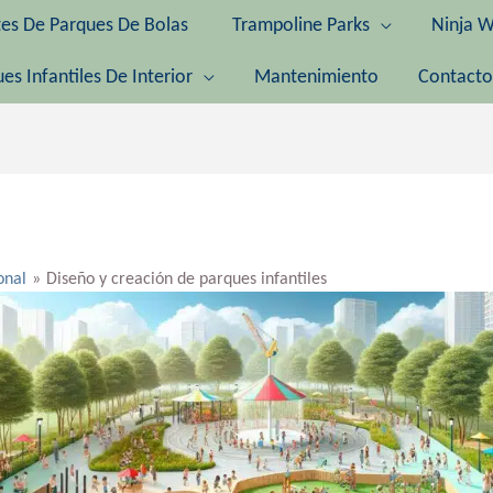
tes De Parques De Bolas
Trampoline Parks
Ninja W
es Infantiles De Interior
Mantenimiento
Contacto
onal
Diseño y creación de parques infantiles