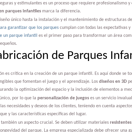
seguras y estimulantes es un proceso que requiere profesionalismo y 
en parques infantiles
marca la diferencia.
seño único hasta la instalación y el mantenimiento de estructuras de 
para garantizar que los parques
cumplan con todas las expectativas y 
de un parque infantil
es el primer paso para transformar un área co
pequeños.
abricación de Parques Infan
ón es crítica en la creación de un parque infantil. Es aquí donde se t
ngibles que fomentan el juego y el aprendizaje. Los
diseños en 3D
pe
gurando la optimización del espacio y la inclusión de elementos a med
único, por lo que la
personalización de juegos
es un servicio invalua
as necesidades y deseos de los clientes, teniendo en cuenta aspecto
que y las características específicas del lugar.
 también un aspecto crucial. Se deben utilizar materiales
resistente
a longevidad del parque. La empresa especializada debe ofrecer una 