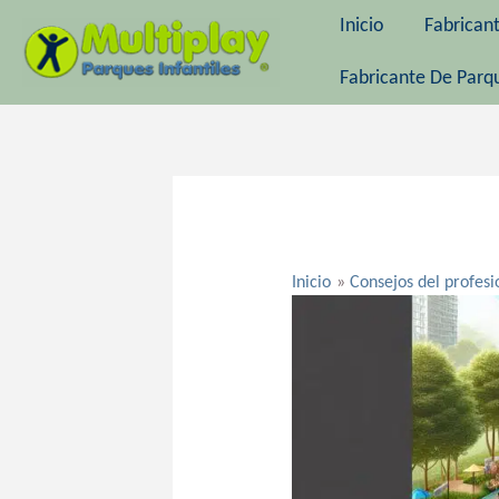
Ir
Inicio
Fabrican
al
contenido
Fabricante De Parqu
Navegación
de
entradas
Inicio
Consejos del profesi