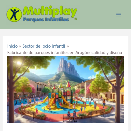
Ir
MAI
al
ME
contenido
Navegación
de
Inicio
Sector del ocio infantil
entradas
Fabricante de parques infantiles en Aragón: calidad y diseño