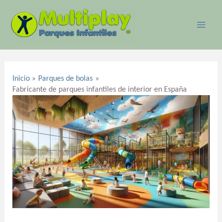
Ir
MAI
al
ME
contenido
Navegación
de
Inicio
Parques de bolas
entradas
Fabricante de parques infantiles de interior en España