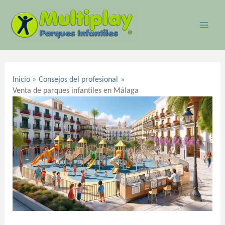
Ir
MAI
al
ME
contenido
Navegación
de
Inicio
Consejos del profesional
entradas
Venta de parques infantiles en Málaga