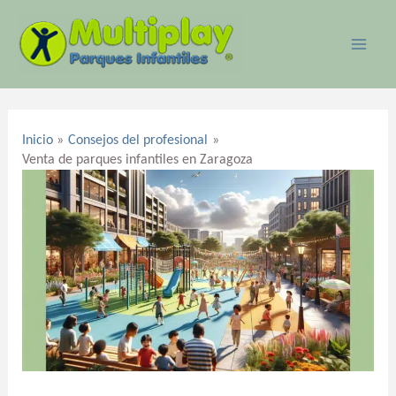
Ir
MAI
al
ME
contenido
Navegación
de
Inicio
Consejos del profesional
entradas
Venta de parques infantiles en Zaragoza