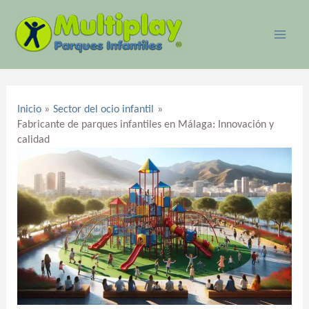
Ir
MAI
al
ME
contenido
Navegación
de
Inicio
Sector del ocio infantil
entradas
Fabricante de parques infantiles en Málaga: Innovación y
calidad