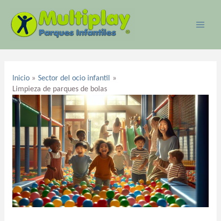
Ir
MAI
al
ME
contenido
Navegación
de
Inicio
Sector del ocio infantil
entradas
Limpieza de parques de bolas