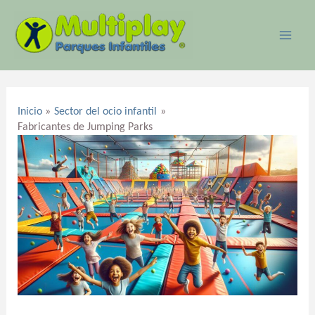
Ir
MAI
al
ME
contenido
Navegación
de
Inicio
Sector del ocio infantil
entradas
Fabricantes de Jumping Parks