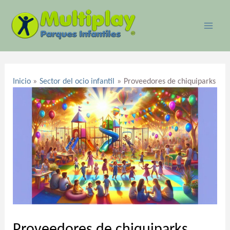
Ir
MAI
al
ME
contenido
Navegación
de
Inicio
Sector del ocio infantil
Proveedores de chiquiparks
entradas
Proveedores de chiquiparks