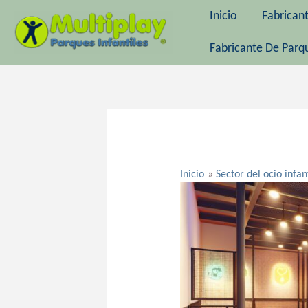
Ir
Inicio
Fabrican
al
contenido
Fabricante De Parqu
Navegación
de
entradas
Inicio
Sector del ocio infan