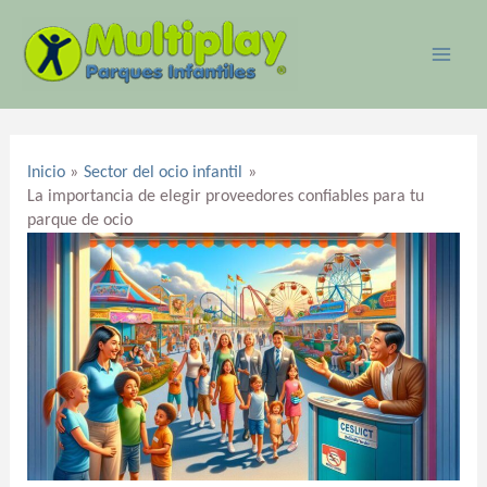
Ir
MAI
al
ME
contenido
Navegación
de
Inicio
Sector del ocio infantil
entradas
La importancia de elegir proveedores confiables para tu
parque de ocio