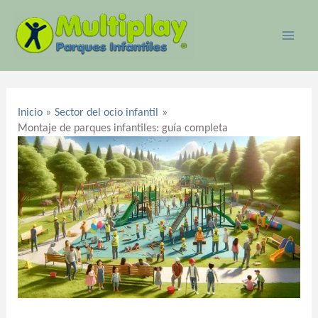
Ir
MAI
al
ME
contenido
Navegación
de
Inicio
Sector del ocio infantil
entradas
Montaje de parques infantiles: guía completa