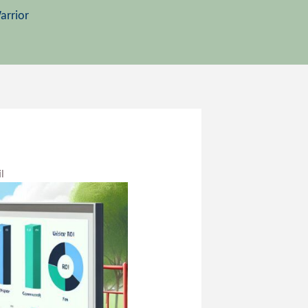
arrior
l