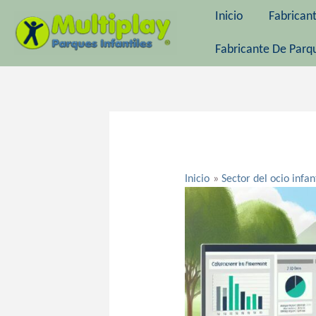
Ir
Inicio
Fabrican
al
contenido
Fabricante De Parqu
Navegación
de
entradas
Inicio
Sector del ocio infan