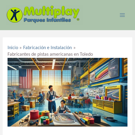
Ir
MAI
al
ME
contenido
Navegación
de
Inicio
Fabricación e Instalación
entradas
Fabricantes de pistas americanas en Toledo