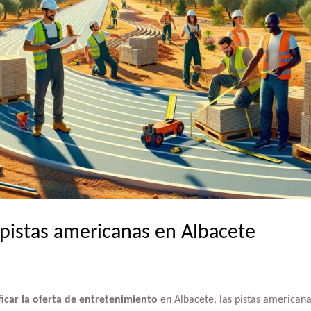
 pistas americanas en Albacete
ficar la oferta de entretenimiento
en Albacete, las pistas american