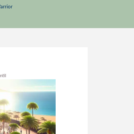
arrior
ntil