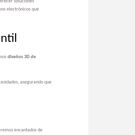
frecer soluciones
os electrónicos que
ntil
amos
diseños 3D de
ecesidades, asegurando que
taremos encantados de