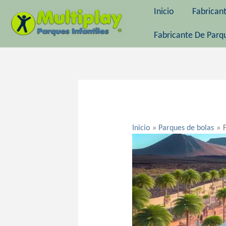
Ir
Inicio
Fabrican
al
contenido
Fabricante De Parqu
Navegación
de
entradas
Inicio
Parques de bolas