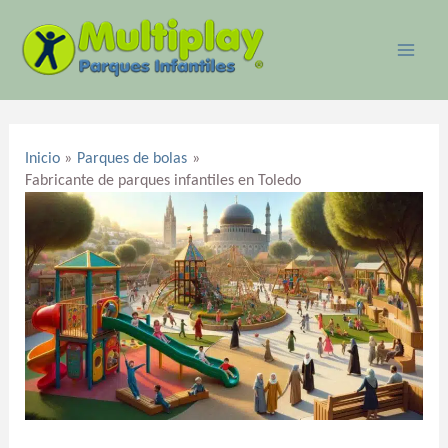
Ir
MAI
al
ME
contenido
Navegación
de
Inicio
Parques de bolas
entradas
Fabricante de parques infantiles en Toledo