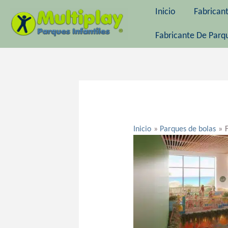
Ir
Inicio
Fabrican
al
contenido
Fabricante De Parqu
Navegación
de
entradas
Inicio
Parques de bolas