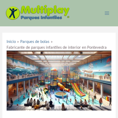
Ir
MAI
al
ME
contenido
Navegación
de
Inicio
Parques de bolas
entradas
Fabricante de parques infantiles de interior en Pontevedra