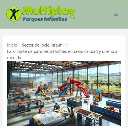
Ir
MAI
al
ME
contenido
Navegación
de
Inicio
Sector del ocio infantil
entradas
Fabricante de parques infantiles en Jaén: calidad y diseño a
medida