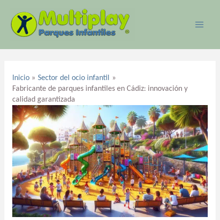
Ir
MAI
al
ME
contenido
Navegación
de
Inicio
Sector del ocio infantil
entradas
Fabricante de parques infantiles en Cádiz: innovación y
calidad garantizada