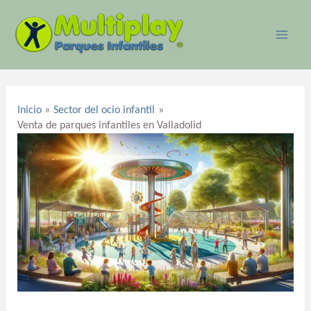
Ir
MAI
al
ME
contenido
Navegación
de
Inicio
Sector del ocio infantil
entradas
Venta de parques infantiles en Valladolid