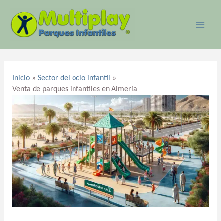
Ir
MAI
al
ME
contenido
Navegación
de
Inicio
Sector del ocio infantil
entradas
Venta de parques infantiles en Almería