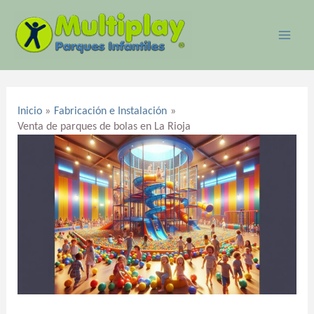
Ir
MAI
al
ME
contenido
Navegación
de
Inicio
Fabricación e Instalación
entradas
Venta de parques de bolas en La Rioja