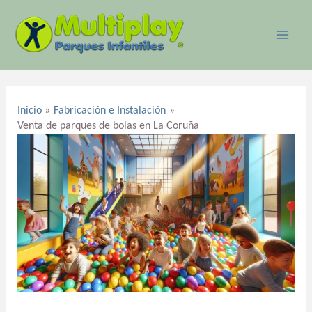
Ir
MAI
al
ME
contenido
Navegación
de
Inicio
Fabricación e Instalación
entradas
Venta de parques de bolas en La Coruña