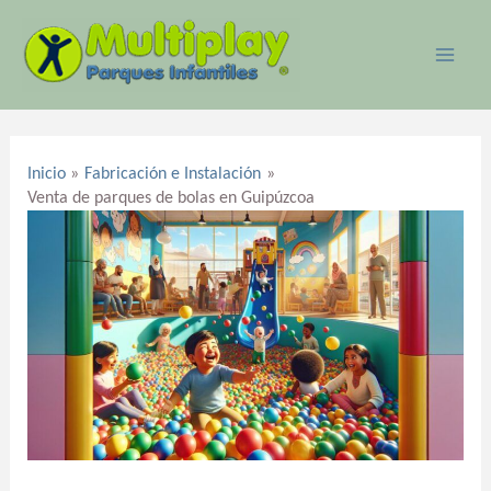
Ir
MAI
al
ME
contenido
Navegación
de
Inicio
Fabricación e Instalación
entradas
Venta de parques de bolas en Guipúzcoa