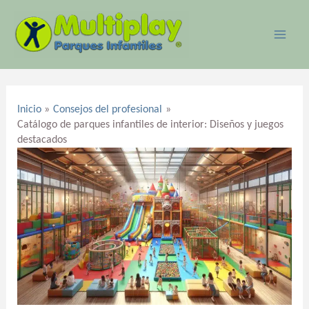
Ir
MAI
al
ME
contenido
Navegación
de
Inicio
Consejos del profesional
entradas
Catálogo de parques infantiles de interior: Diseños y juegos
destacados