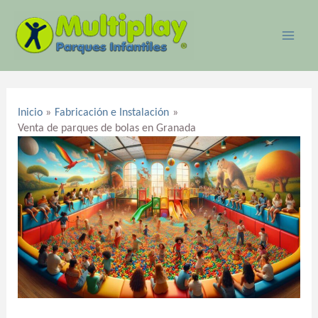
Ir
MAI
al
ME
contenido
Navegación
de
Inicio
Fabricación e Instalación
entradas
Venta de parques de bolas en Granada