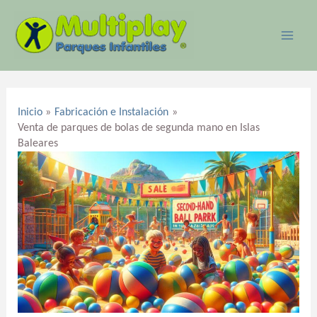
Ir
MAI
al
ME
contenido
Navegación
de
Inicio
Fabricación e Instalación
entradas
Venta de parques de bolas de segunda mano en Islas
Baleares