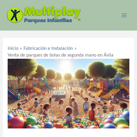
Ir
MAI
al
ME
contenido
Navegación
de
Inicio
Fabricación e Instalación
entradas
Venta de parques de bolas de segunda mano en Ávila