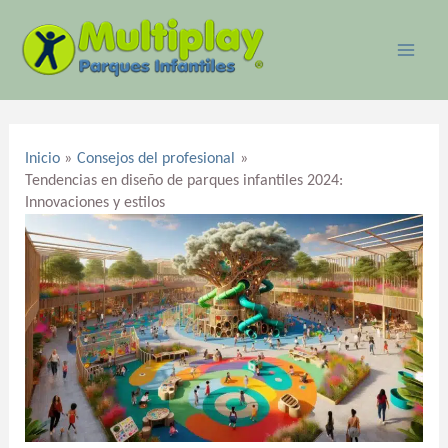
Ir
MAI
al
ME
contenido
Navegación
de
Inicio
Consejos del profesional
entradas
Tendencias en diseño de parques infantiles 2024:
Innovaciones y estilos