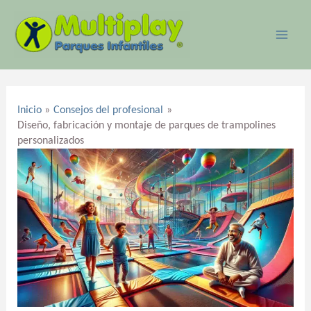
Ir
MAI
al
ME
contenido
Navegación
de
Inicio
Consejos del profesional
entradas
Diseño, fabricación y montaje de parques de trampolines
personalizados