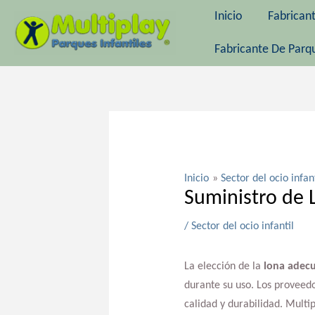
Ir
Inicio
Fabrican
al
contenido
Fabricante De Parqu
Navegación
de
entradas
Inicio
Sector del ocio infan
Suministro de 
/
Sector del ocio infantil
La elección de la
lona adecu
durante su uso. Los proveed
calidad y durabilidad. Multi