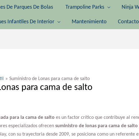
tes De Parques De Bolas
Trampoline Parks
Ninja W
es Infantiles De Interior
Mantenimiento
Contacto
til
Suministro de Lonas para cama de salto
Lonas para cama de salto
ada para la cama de salto
es un factor crítico que contribuye al re
ores especializados ofrecen
suministro de lonas para cama de salto
play, con su trayectoria desde 2009, se posiciona como un referente 