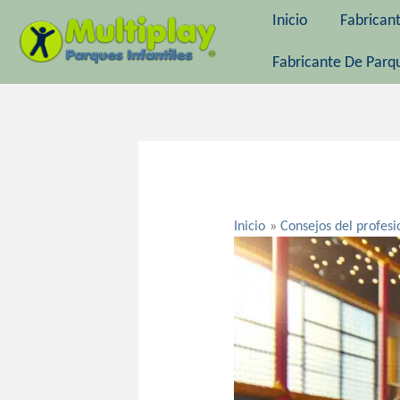
Ir
Inicio
Fabrican
al
contenido
Fabricante De Parqu
Navegación
de
entradas
Inicio
Consejos del profesi