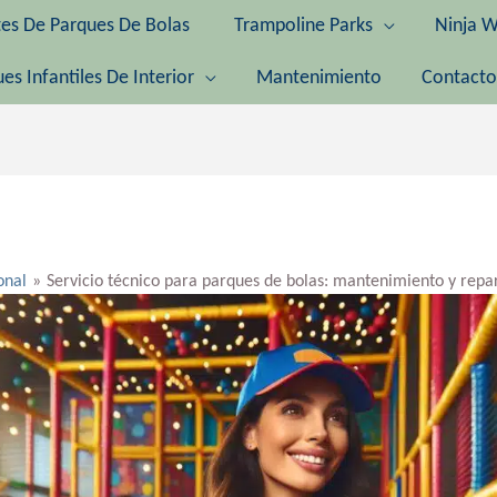
tes De Parques De Bolas
Trampoline Parks
Ninja W
es Infantiles De Interior
Mantenimiento
Contacto
onal
Servicio técnico para parques de bolas: mantenimiento y repa