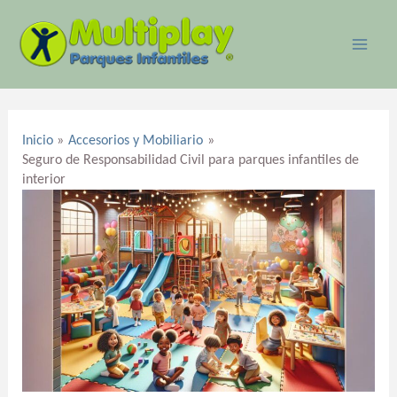
Ir
MAI
al
ME
contenido
Navegación
de
Inicio
Accesorios y Mobiliario
entradas
Seguro de Responsabilidad Civil para parques infantiles de
interior