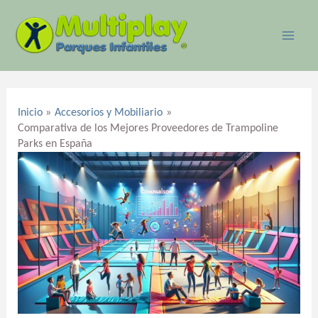
Ir
MAI
al
ME
contenido
Navegación
de
Inicio
Accesorios y Mobiliario
entradas
Comparativa de los Mejores Proveedores de Trampoline
Parks en España