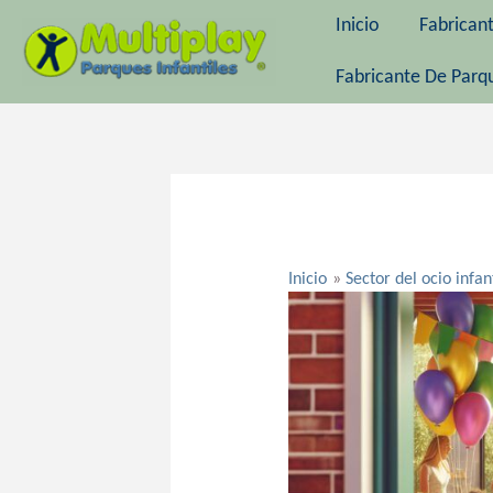
Ir
Inicio
Fabrican
al
contenido
Fabricante De Parqu
Navegación
de
entradas
Inicio
Sector del ocio infan