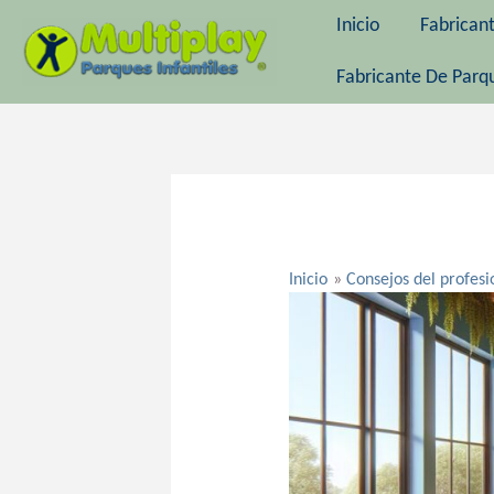
Ir
Inicio
Fabrican
al
contenido
Fabricante De Parqu
Navegación
de
entradas
Inicio
Consejos del profesi